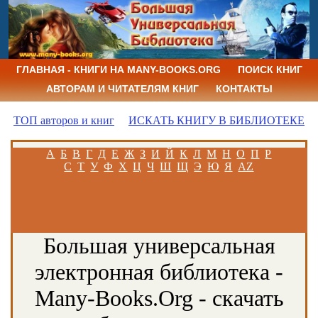
ГЛАВНАЯ - КНИГИ НА MANY-BOOKS.ORG
ПОИСК КНИГ
АВТОРАМ И ЧИТАТЕЛЯМ КНИГ
КОНТАКТЫ
ТОП авторов и книг
ИСКАТЬ КНИГУ В БИБЛИОТЕКЕ
А
Б
В
Г
Д
Е
Ж
З
И
Й
К
Л
М
Н
О
П
Р
С
Т
У
Ф
Х
Ц
Ч
Ш
Щ
Э
Ю
Я
AZ
Большая универсальная
электронная библиотека -
Many-Books.Org - скачать