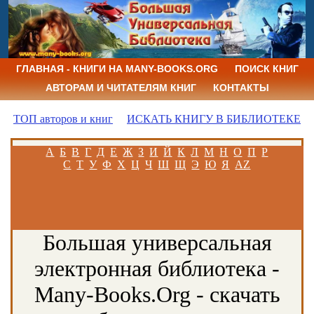
ГЛАВНАЯ - КНИГИ НА MANY-BOOKS.ORG
ПОИСК КНИГ
АВТОРАМ И ЧИТАТЕЛЯМ КНИГ
КОНТАКТЫ
ТОП авторов и книг
ИСКАТЬ КНИГУ В БИБЛИОТЕКЕ
А
Б
В
Г
Д
Е
Ж
З
И
Й
К
Л
М
Н
О
П
Р
С
Т
У
Ф
Х
Ц
Ч
Ш
Щ
Э
Ю
Я
AZ
Большая универсальная
электронная библиотека -
Many-Books.Org - скачать