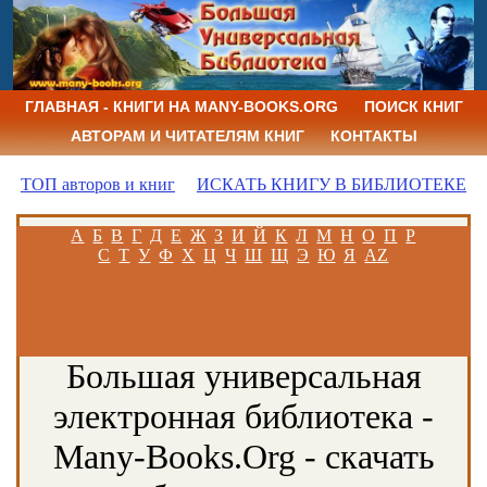
ГЛАВНАЯ - КНИГИ НА MANY-BOOKS.ORG
ПОИСК КНИГ
АВТОРАМ И ЧИТАТЕЛЯМ КНИГ
КОНТАКТЫ
ТОП авторов и книг
ИСКАТЬ КНИГУ В БИБЛИОТЕКЕ
А
Б
В
Г
Д
Е
Ж
З
И
Й
К
Л
М
Н
О
П
Р
С
Т
У
Ф
Х
Ц
Ч
Ш
Щ
Э
Ю
Я
AZ
Большая универсальная
электронная библиотека -
Many-Books.Org - скачать