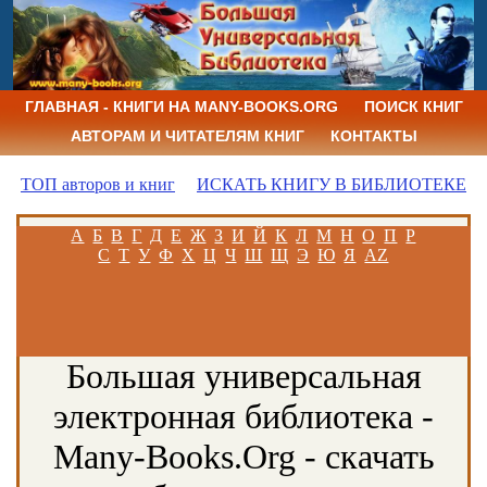
ГЛАВНАЯ - КНИГИ НА MANY-BOOKS.ORG
ПОИСК КНИГ
АВТОРАМ И ЧИТАТЕЛЯМ КНИГ
КОНТАКТЫ
ТОП авторов и книг
ИСКАТЬ КНИГУ В БИБЛИОТЕКЕ
А
Б
В
Г
Д
Е
Ж
З
И
Й
К
Л
М
Н
О
П
Р
С
Т
У
Ф
Х
Ц
Ч
Ш
Щ
Э
Ю
Я
AZ
Большая универсальная
электронная библиотека -
Many-Books.Org - скачать