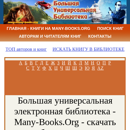
ГЛАВНАЯ - КНИГИ НА MANY-BOOKS.ORG
ПОИСК КНИГ
АВТОРАМ И ЧИТАТЕЛЯМ КНИГ
КОНТАКТЫ
ТОП авторов и книг
ИСКАТЬ КНИГУ В БИБЛИОТЕКЕ
А
Б
В
Г
Д
Е
Ж
З
И
Й
К
Л
М
Н
О
П
Р
С
Т
У
Ф
Х
Ц
Ч
Ш
Щ
Э
Ю
Я
AZ
Большая универсальная
электронная библиотека -
Many-Books.Org - скачать