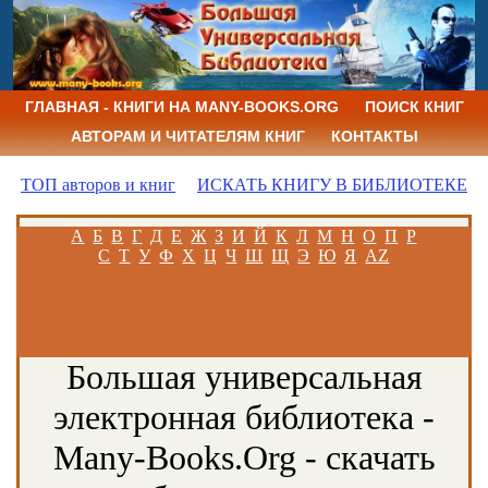
ГЛАВНАЯ - КНИГИ НА MANY-BOOKS.ORG
ПОИСК КНИГ
АВТОРАМ И ЧИТАТЕЛЯМ КНИГ
КОНТАКТЫ
ТОП авторов и книг
ИСКАТЬ КНИГУ В БИБЛИОТЕКЕ
А
Б
В
Г
Д
Е
Ж
З
И
Й
К
Л
М
Н
О
П
Р
С
Т
У
Ф
Х
Ц
Ч
Ш
Щ
Э
Ю
Я
AZ
Большая универсальная
электронная библиотека -
Many-Books.Org - скачать