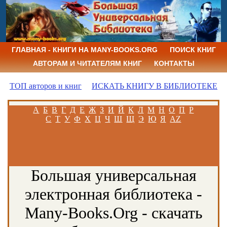
ГЛАВНАЯ - КНИГИ НА MANY-BOOKS.ORG
ПОИСК КНИГ
АВТОРАМ И ЧИТАТЕЛЯМ КНИГ
КОНТАКТЫ
ТОП авторов и книг
ИСКАТЬ КНИГУ В БИБЛИОТЕКЕ
А
Б
В
Г
Д
Е
Ж
З
И
Й
К
Л
М
Н
О
П
Р
С
Т
У
Ф
Х
Ц
Ч
Ш
Щ
Э
Ю
Я
AZ
Большая универсальная
электронная библиотека -
Many-Books.Org - скачать