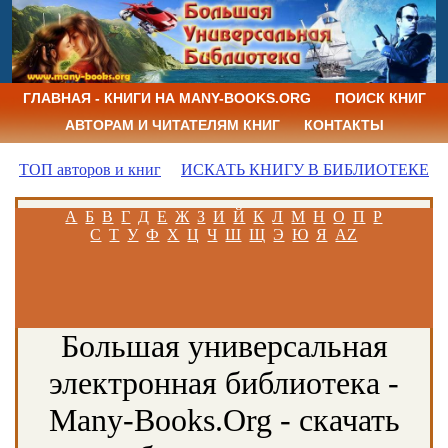
ГЛАВНАЯ - КНИГИ НА MANY-BOOKS.ORG
ПОИСК КНИГ
АВТОРАМ И ЧИТАТЕЛЯМ КНИГ
КОНТАКТЫ
ТОП авторов и книг
ИСКАТЬ КНИГУ В БИБЛИОТЕКЕ
А
Б
В
Г
Д
Е
Ж
З
И
Й
К
Л
М
Н
О
П
Р
С
Т
У
Ф
Х
Ц
Ч
Ш
Щ
Э
Ю
Я
AZ
Большая универсальная
электронная библиотека -
Many-Books.Org - скачать