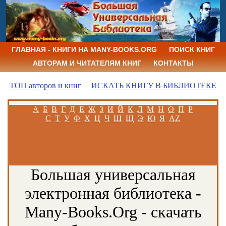
ГЛАВНАЯ - КНИГИ НА MANY-BOOKS.ORG
ПОИСК КНИГ
АВТОРАМ И ЧИТАТЕЛЯМ КНИГ
КОНТАКТЫ
ТОП авторов и книг
ИСКАТЬ КНИГУ В БИБЛИОТЕКЕ
А
Б
В
Г
Д
Е
Ж
З
И
Й
К
Л
М
Н
О
П
Р
С
Т
У
Ф
Х
Ц
Ч
Ш
Щ
Э
Ю
Я
AZ
Большая универсальная
электронная библиотека -
Many-Books.Org - скачать