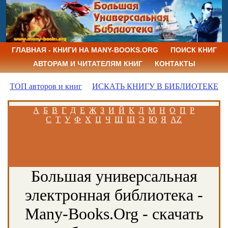
ГЛАВНАЯ - КНИГИ НА MANY-BOOKS.ORG
ПОИСК КНИГ
АВТОРАМ И ЧИТАТЕЛЯМ КНИГ
КОНТАКТЫ
ТОП авторов и книг
ИСКАТЬ КНИГУ В БИБЛИОТЕКЕ
А
Б
В
Г
Д
Е
Ж
З
И
Й
К
Л
М
Н
О
П
Р
С
Т
У
Ф
Х
Ц
Ч
Ш
Щ
Э
Ю
Я
AZ
Большая универсальная
электронная библиотека -
Many-Books.Org - скачать