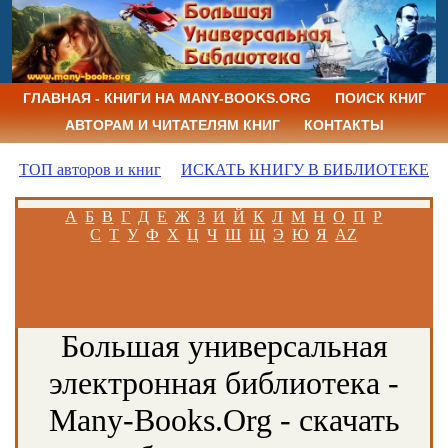
ГЛАВНАЯ - КНИГИ НА MANY-BOOKS.ORG
ПОИСК КНИГ
АВТОРАМ И ЧИТАТЕЛЯМ КНИГ
КОНТАКТЫ
ТОП авторов и книг
ИСКАТЬ КНИГУ В БИБЛИОТЕКЕ
А
Б
В
Г
Д
Е
Ж
З
И
Й
К
Л
М
Н
О
П
Р
С
Т
У
Ф
Х
Ц
Ч
Ш
Щ
Э
Ю
Я
AZ
Большая универсальная
электронная библиотека -
Many-Books.Org - скачать