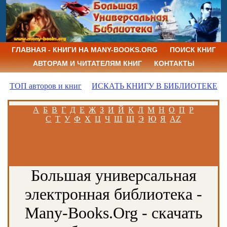
ГЛАВНАЯ - КНИГИ НА MANY-BOOKS.ORG
ПОИСК КНИГ
АВТОРАМ И ЧИТАТЕЛЯМ КНИГ
КОНТАКТЫ
ТОП авторов и книг
ИСКАТЬ КНИГУ В БИБЛИОТЕКЕ
А
Б
В
Г
Д
Е
Ж
З
И
Й
К
Л
М
Н
О
П
Р
С
Т
У
Ф
Х
Ц
Ч
Ш
Щ
Э
Ю
Я
AZ
Большая универсальная
электронная библиотека -
Many-Books.Org - скачать