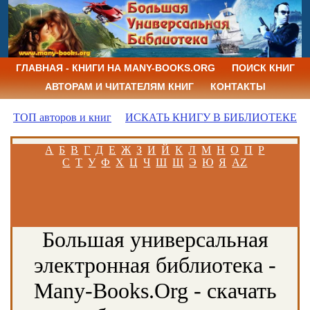
ГЛАВНАЯ - КНИГИ НА MANY-BOOKS.ORG
ПОИСК КНИГ
АВТОРАМ И ЧИТАТЕЛЯМ КНИГ
КОНТАКТЫ
ТОП авторов и книг
ИСКАТЬ КНИГУ В БИБЛИОТЕКЕ
А
Б
В
Г
Д
Е
Ж
З
И
Й
К
Л
М
Н
О
П
Р
С
Т
У
Ф
Х
Ц
Ч
Ш
Щ
Э
Ю
Я
AZ
Большая универсальная
электронная библиотека -
Many-Books.Org - скачать