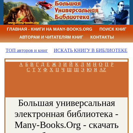
ГЛАВНАЯ - КНИГИ НА MANY-BOOKS.ORG
ПОИСК КНИГ
АВТОРАМ И ЧИТАТЕЛЯМ КНИГ
КОНТАКТЫ
ТОП авторов и книг
ИСКАТЬ КНИГУ В БИБЛИОТЕКЕ
А
Б
В
Г
Д
Е
Ж
З
И
Й
К
Л
М
Н
О
П
Р
С
Т
У
Ф
Х
Ц
Ч
Ш
Щ
Э
Ю
Я
AZ
Большая универсальная
электронная библиотека -
Many-Books.Org - скачать