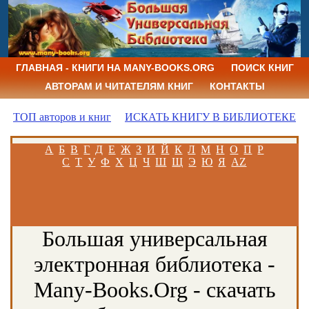
ГЛАВНАЯ - КНИГИ НА MANY-BOOKS.ORG
ПОИСК КНИГ
АВТОРАМ И ЧИТАТЕЛЯМ КНИГ
КОНТАКТЫ
ТОП авторов и книг
ИСКАТЬ КНИГУ В БИБЛИОТЕКЕ
А
Б
В
Г
Д
Е
Ж
З
И
Й
К
Л
М
Н
О
П
Р
С
Т
У
Ф
Х
Ц
Ч
Ш
Щ
Э
Ю
Я
AZ
Большая универсальная
электронная библиотека -
Many-Books.Org - скачать