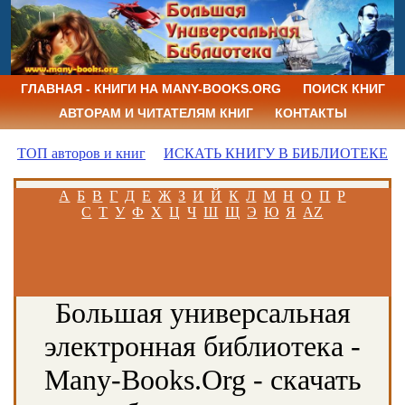
ГЛАВНАЯ - КНИГИ НА MANY-BOOKS.ORG
ПОИСК КНИГ
АВТОРАМ И ЧИТАТЕЛЯМ КНИГ
КОНТАКТЫ
ТОП авторов и книг
ИСКАТЬ КНИГУ В БИБЛИОТЕКЕ
А
Б
В
Г
Д
Е
Ж
З
И
Й
К
Л
М
Н
О
П
Р
С
Т
У
Ф
Х
Ц
Ч
Ш
Щ
Э
Ю
Я
AZ
Большая универсальная
электронная библиотека -
Many-Books.Org - скачать