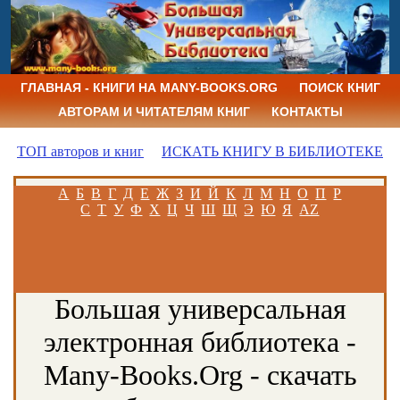
ГЛАВНАЯ - КНИГИ НА MANY-BOOKS.ORG
ПОИСК КНИГ
АВТОРАМ И ЧИТАТЕЛЯМ КНИГ
КОНТАКТЫ
ТОП авторов и книг
ИСКАТЬ КНИГУ В БИБЛИОТЕКЕ
А
Б
В
Г
Д
Е
Ж
З
И
Й
К
Л
М
Н
О
П
Р
С
Т
У
Ф
Х
Ц
Ч
Ш
Щ
Э
Ю
Я
AZ
Большая универсальная
электронная библиотека -
Many-Books.Org - скачать