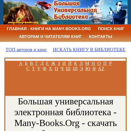
ГЛАВНАЯ - КНИГИ НА MANY-BOOKS.ORG
ПОИСК КНИГ
АВТОРАМ И ЧИТАТЕЛЯМ КНИГ
КОНТАКТЫ
ТОП авторов и книг
ИСКАТЬ КНИГУ В БИБЛИОТЕКЕ
А
Б
В
Г
Д
Е
Ж
З
И
Й
К
Л
М
Н
О
П
Р
С
Т
У
Ф
Х
Ц
Ч
Ш
Щ
Э
Ю
Я
AZ
Большая универсальная
электронная библиотека -
Many-Books.Org - скачать