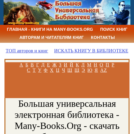
ГЛАВНАЯ - КНИГИ НА MANY-BOOKS.ORG
ПОИСК КНИГ
АВТОРАМ И ЧИТАТЕЛЯМ КНИГ
КОНТАКТЫ
ТОП авторов и книг
ИСКАТЬ КНИГУ В БИБЛИОТЕКЕ
А
Б
В
Г
Д
Е
Ж
З
И
Й
К
Л
М
Н
О
П
Р
С
Т
У
Ф
Х
Ц
Ч
Ш
Щ
Э
Ю
Я
AZ
Большая универсальная
электронная библиотека -
Many-Books.Org - скачать