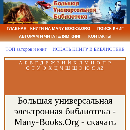
ГЛАВНАЯ - КНИГИ НА MANY-BOOKS.ORG
ПОИСК КНИГ
АВТОРАМ И ЧИТАТЕЛЯМ КНИГ
КОНТАКТЫ
ТОП авторов и книг
ИСКАТЬ КНИГУ В БИБЛИОТЕКЕ
А
Б
В
Г
Д
Е
Ж
З
И
Й
К
Л
М
Н
О
П
Р
С
Т
У
Ф
Х
Ц
Ч
Ш
Щ
Э
Ю
Я
AZ
Большая универсальная
электронная библиотека -
Many-Books.Org - скачать