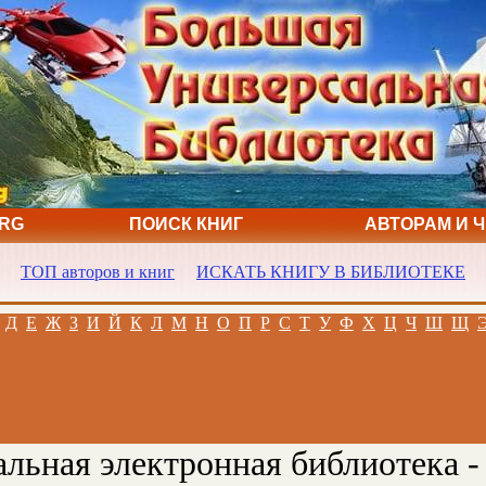
ORG
ПОИСК КНИГ
АВТОРАМ И 
ТОП авторов и книг
ИСКАТЬ КНИГУ В БИБЛИОТЕКЕ
Д
Е
Ж
З
И
Й
К
Л
М
Н
О
П
Р
С
Т
У
Ф
Х
Ц
Ч
Ш
Щ
льная электронная библиотека -