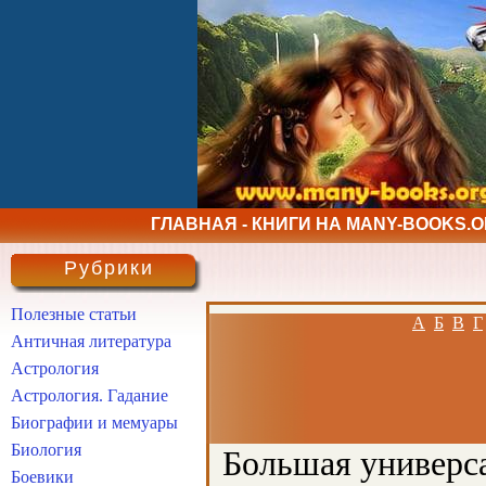
ГЛАВНАЯ - КНИГИ НА MANY-BOOKS.
Рубрики
Полезные статьи
А
Б
В
Г
Античная литература
Астрология
Астрология. Гадание
Биографии и мемуары
Биология
Большая универса
Боевики