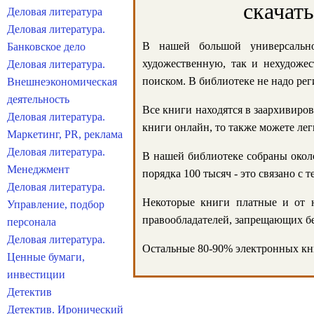
скачат
Деловая литература
Деловая литература.
В нашей большой универсально
Банковское дело
художественную, так и нехудожес
Деловая литература.
поиском. В библиотеке не надо реги
Внешнеэкономическая
деятельность
Все книги находятся в заархивиров
Деловая литература.
книги онлайн, то также можете лег
Маркетинг, PR, реклама
Деловая литература.
В нашей библиотеке собраны около
Менеджмент
порядка 100 тысяч - это связано с
Деловая литература.
Некоторые книги платные и от н
Управление, подбор
правообладателей, запрещающих бе
персонала
Деловая литература.
Остальные 80-90% электронных кни
Ценные бумаги,
инвестиции
Детектив
Детектив. Иронический