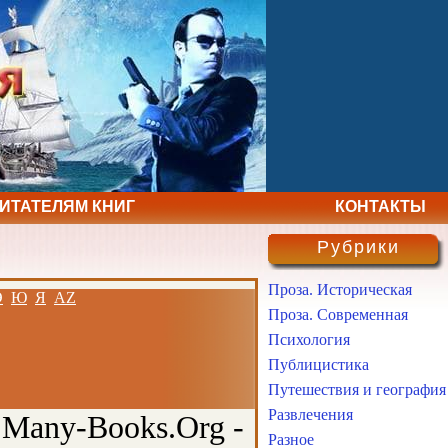
ЧИТАТЕЛЯМ КНИГ
КОНТАКТЫ
Рубрики
Проза. Историческая
Э
Ю
Я
AZ
Проза. Современная
Психология
Публицистика
Путешествия и география
Развлечения
 Many-Books.Org -
Разное