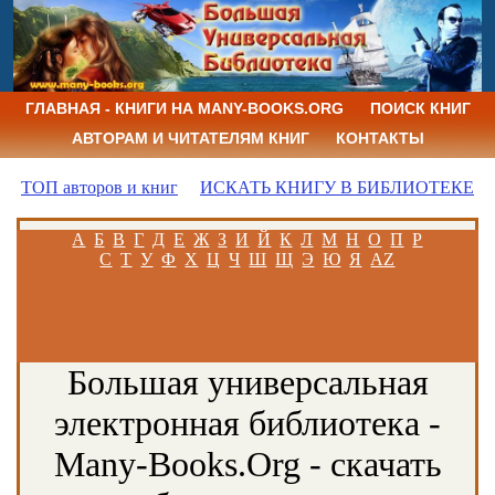
ГЛАВНАЯ - КНИГИ НА MANY-BOOKS.ORG
ПОИСК КНИГ
АВТОРАМ И ЧИТАТЕЛЯМ КНИГ
КОНТАКТЫ
ТОП авторов и книг
ИСКАТЬ КНИГУ В БИБЛИОТЕКЕ
А
Б
В
Г
Д
Е
Ж
З
И
Й
К
Л
М
Н
О
П
Р
С
Т
У
Ф
Х
Ц
Ч
Ш
Щ
Э
Ю
Я
AZ
Большая универсальная
электронная библиотека -
Many-Books.Org - скачать