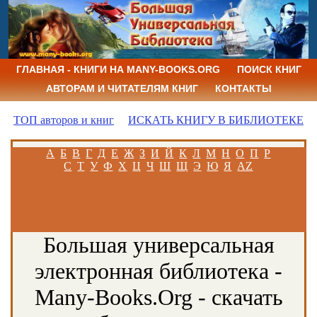
ГЛАВНАЯ - КНИГИ НА MANY-BOOKS.ORG
ПОИСК КНИГ
АВТОРАМ И ЧИТАТЕЛЯМ КНИГ
КОНТАКТЫ
ТОП авторов и книг
ИСКАТЬ КНИГУ В БИБЛИОТЕКЕ
А
Б
В
Г
Д
Е
Ж
З
И
Й
К
Л
М
Н
О
П
Р
С
Т
У
Ф
Х
Ц
Ч
Ш
Щ
Э
Ю
Я
AZ
Большая универсальная
электронная библиотека -
Many-Books.Org - скачать