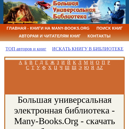
ГЛАВНАЯ - КНИГИ НА MANY-BOOKS.ORG
ПОИСК КНИГ
АВТОРАМ И ЧИТАТЕЛЯМ КНИГ
КОНТАКТЫ
ТОП авторов и книг
ИСКАТЬ КНИГУ В БИБЛИОТЕКЕ
А
Б
В
Г
Д
Е
Ж
З
И
Й
К
Л
М
Н
О
П
Р
С
Т
У
Ф
Х
Ц
Ч
Ш
Щ
Э
Ю
Я
AZ
Большая универсальная
электронная библиотека -
Many-Books.Org - скачать