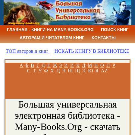
ГЛАВНАЯ - КНИГИ НА MANY-BOOKS.ORG
ПОИСК КНИГ
АВТОРАМ И ЧИТАТЕЛЯМ КНИГ
КОНТАКТЫ
ТОП авторов и книг
ИСКАТЬ КНИГУ В БИБЛИОТЕКЕ
А
Б
В
Г
Д
Е
Ж
З
И
Й
К
Л
М
Н
О
П
Р
С
Т
У
Ф
Х
Ц
Ч
Ш
Щ
Э
Ю
Я
AZ
Большая универсальная
электронная библиотека -
Many-Books.Org - скачать