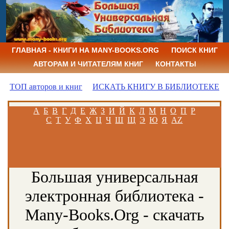
ГЛАВНАЯ - КНИГИ НА MANY-BOOKS.ORG
ПОИСК КНИГ
АВТОРАМ И ЧИТАТЕЛЯМ КНИГ
КОНТАКТЫ
ТОП авторов и книг
ИСКАТЬ КНИГУ В БИБЛИОТЕКЕ
А
Б
В
Г
Д
Е
Ж
З
И
Й
К
Л
М
Н
О
П
Р
С
Т
У
Ф
Х
Ц
Ч
Ш
Щ
Э
Ю
Я
AZ
Большая универсальная
электронная библиотека -
Many-Books.Org - скачать