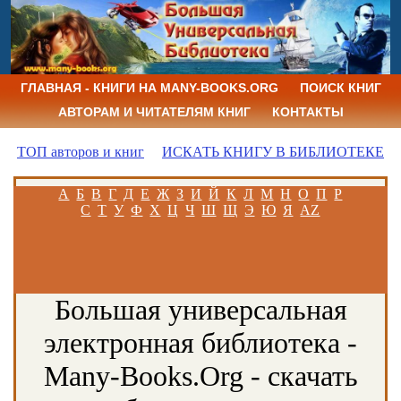
ГЛАВНАЯ - КНИГИ НА MANY-BOOKS.ORG
ПОИСК КНИГ
АВТОРАМ И ЧИТАТЕЛЯМ КНИГ
КОНТАКТЫ
ТОП авторов и книг
ИСКАТЬ КНИГУ В БИБЛИОТЕКЕ
А
Б
В
Г
Д
Е
Ж
З
И
Й
К
Л
М
Н
О
П
Р
С
Т
У
Ф
Х
Ц
Ч
Ш
Щ
Э
Ю
Я
AZ
Большая универсальная
электронная библиотека -
Many-Books.Org - скачать