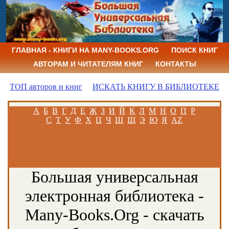
ГЛАВНАЯ - КНИГИ НА MANY-BOOKS.ORG
ПОИСК КНИГ
АВТОРАМ И ЧИТАТЕЛЯМ КНИГ
КОНТАКТЫ
ТОП авторов и книг
ИСКАТЬ КНИГУ В БИБЛИОТЕКЕ
А
Б
В
Г
Д
Е
Ж
З
И
Й
К
Л
М
Н
О
П
Р
С
Т
У
Ф
Х
Ц
Ч
Ш
Щ
Э
Ю
Я
AZ
Большая универсальная
электронная библиотека -
Many-Books.Org - скачать