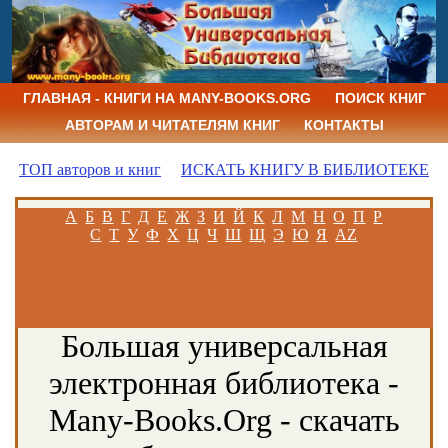
ГЛАВНАЯ - КНИГИ НА MANY-BOOKS.ORG
ПОИСК КНИГ
АВТОРАМ И ЧИТАТЕЛЯМ КНИГ
КОНТАКТЫ
ТОП авторов и книг
ИСКАТЬ КНИГУ В БИБЛИОТЕКЕ
А
Б
В
Г
Д
Е
Ж
З
И
Й
К
Л
М
Н
О
П
Р
С
Т
У
Ф
Х
Ц
Ч
Ш
Щ
Э
Ю
Я
AZ
Большая универсальная
электронная библиотека -
Many-Books.Org - скачать