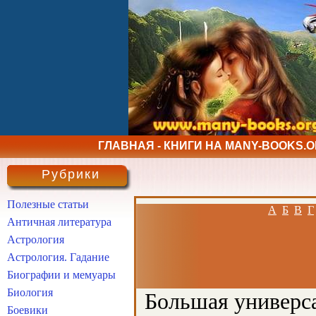
ГЛАВНАЯ - КНИГИ НА MANY-BOOKS.
Рубрики
Полезные статьи
А
Б
В
Г
Античная литература
Астрология
Астрология. Гадание
Биографии и мемуары
Биология
Большая универса
Боевики