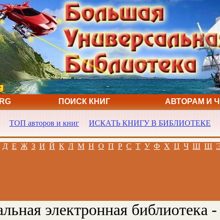
ORG
ПОИСК КНИГ
АВТОРАМ И 
ТОП авторов и книг
ИСКАТЬ КНИГУ В БИБЛИОТЕКЕ
Д
Е
Ж
З
И
Й
К
Л
М
Н
О
П
Р
С
Т
У
Ф
Х
Ц
Ч
Ш
Щ
льная электронная библиотека -