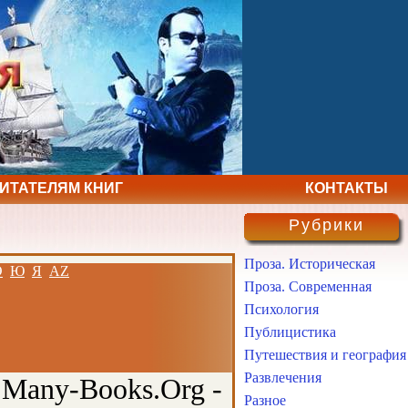
ЧИТАТЕЛЯМ КНИГ
КОНТАКТЫ
Рубрики
Проза. Историческая
Э
Ю
Я
AZ
Проза. Современная
Психология
Публицистика
Путешествия и география
Развлечения
 Many-Books.Org -
Разное