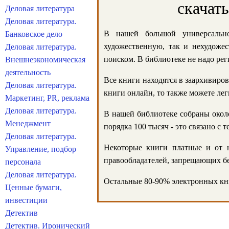
скачат
Деловая литература
Деловая литература.
В нашей большой универсально
Банковское дело
художественную, так и нехудожес
Деловая литература.
поиском. В библиотеке не надо реги
Внешнеэкономическая
деятельность
Все книги находятся в заархивиров
Деловая литература.
книги онлайн, то также можете лег
Маркетинг, PR, реклама
Деловая литература.
В нашей библиотеке собраны около
Менеджмент
порядка 100 тысяч - это связано с
Деловая литература.
Некоторые книги платные и от н
Управление, подбор
правообладателей, запрещающих бе
персонала
Деловая литература.
Остальные 80-90% электронных кни
Ценные бумаги,
инвестиции
Детектив
Детектив. Иронический