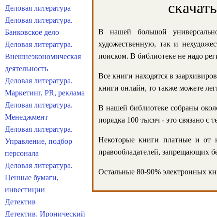
скачат
Деловая литература
Деловая литература.
В нашей большой универсально
Банковское дело
художественную, так и нехудожес
Деловая литература.
поиском. В библиотеке не надо реги
Внешнеэкономическая
деятельность
Все книги находятся в заархивиров
Деловая литература.
книги онлайн, то также можете лег
Маркетинг, PR, реклама
Деловая литература.
В нашей библиотеке собраны около
Менеджмент
порядка 100 тысяч - это связано с
Деловая литература.
Некоторые книги платные и от н
Управление, подбор
правообладателей, запрещающих бе
персонала
Деловая литература.
Остальные 80-90% электронных кни
Ценные бумаги,
инвестиции
Детектив
Детектив. Иронический