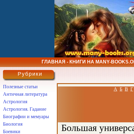
ГЛАВНАЯ - КНИГИ НА MANY-BOOKS.
Рубрики
Полезные статьи
А
Б
В
Г
Античная литература
Астрология
Астрология. Гадание
Биографии и мемуары
Биология
Большая универса
Боевики