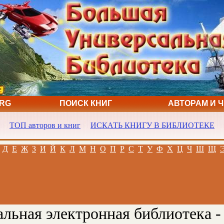
ORG
ПОИСК КНИГ
АВТОРАМ И 
ТОП авторов и книг
ИСКАТЬ КНИГУ В БИБЛИОТЕКЕ
Д
Е
Ж
З
И
Й
К
Л
М
Н
О
П
Р
С
Т
У
Ф
Х
Ц
Ч
Ш
Щ
льная электронная библиотека -