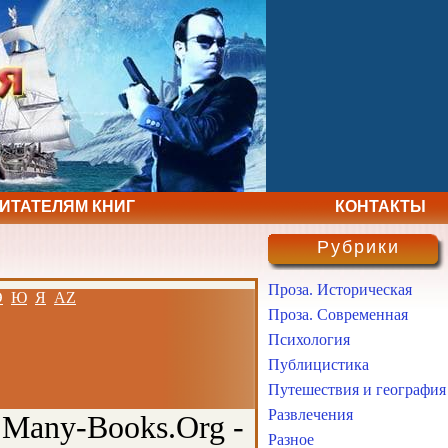
ЧИТАТЕЛЯМ КНИГ
КОНТАКТЫ
Рубрики
Проза. Историческая
Э
Ю
Я
AZ
Проза. Современная
Психология
Публицистика
Путешествия и география
Развлечения
 Many-Books.Org -
Разное