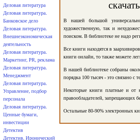
скачат
Деловая литература
Деловая литература.
В нашей большой универсально
Банковское дело
художественную, так и нехудожес
Деловая литература.
поиском. В библиотеке не надо реги
Внешнеэкономическая
деятельность
Все книги находятся в заархивиров
Деловая литература.
книги онлайн, то также можете лег
Маркетинг, PR, реклама
Деловая литература.
В нашей библиотеке собраны около
Менеджмент
порядка 100 тысяч - это связано с
Деловая литература.
Некоторые книги платные и от н
Управление, подбор
правообладателей, запрещающих бе
персонала
Деловая литература.
Остальные 80-90% электронных кни
Ценные бумаги,
инвестиции
Детектив
Детектив. Иронический