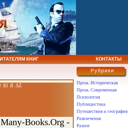
ЧИТАТЕЛЯМ КНИГ
КОНТАКТЫ
Рубрики
Проза. Историческая
Э
Ю
Я
AZ
Проза. Современная
Психология
Публицистика
Путешествия и география
Развлечения
 Many-Books.Org -
Разное