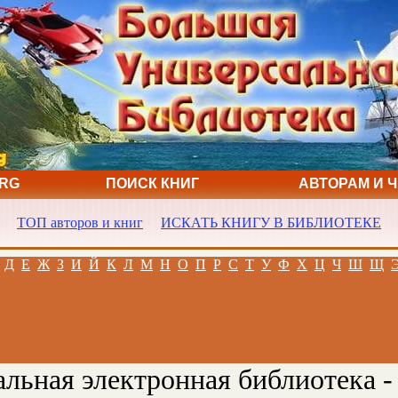
ORG
ПОИСК КНИГ
АВТОРАМ И 
ТОП авторов и книг
ИСКАТЬ КНИГУ В БИБЛИОТЕКЕ
Д
Е
Ж
З
И
Й
К
Л
М
Н
О
П
Р
С
Т
У
Ф
Х
Ц
Ч
Ш
Щ
льная электронная библиотека -