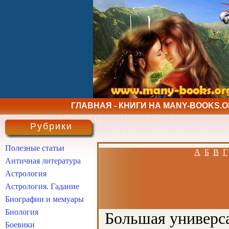
ГЛАВНАЯ - КНИГИ НА MANY-BOOKS.
Рубрики
Полезные статьи
А
Б
В
Г
Античная литература
Астрология
Астрология. Гадание
Биографии и мемуары
Биология
Большая универса
Боевики