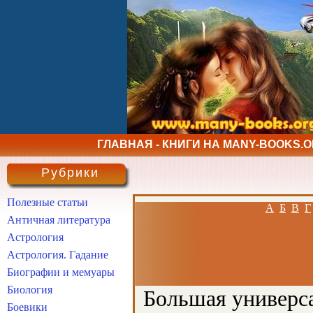
ГЛАВНАЯ - КНИГИ НА MANY-BOOKS.
Рубрики
Полезные статьи
А
Б
В
Г
Античная литература
Астрология
Астрология. Гадание
Биографии и мемуары
Биология
Большая универса
Боевики