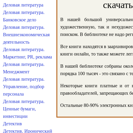
скачат
Деловая литература
Деловая литература.
В нашей большой универсально
Банковское дело
художественную, так и нехудожес
Деловая литература.
поиском. В библиотеке не надо реги
Внешнеэкономическая
деятельность
Все книги находятся в заархивиров
Деловая литература.
книги онлайн, то также можете лег
Маркетинг, PR, реклама
Деловая литература.
В нашей библиотеке собраны около
Менеджмент
порядка 100 тысяч - это связано с
Деловая литература.
Некоторые книги платные и от н
Управление, подбор
правообладателей, запрещающих бе
персонала
Деловая литература.
Остальные 80-90% электронных кни
Ценные бумаги,
инвестиции
Детектив
Детектив. Иронический