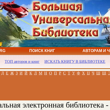
ORG
ПОИСК КНИГ
АВТОРАМ И 
ТОП авторов и книг
ИСКАТЬ КНИГУ В БИБЛИОТЕКЕ
Д
Е
Ж
З
И
Й
К
Л
М
Н
О
П
Р
С
Т
У
Ф
Х
Ц
Ч
Ш
Щ
льная электронная библиотека -