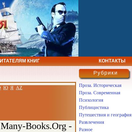
ЧИТАТЕЛЯМ КНИГ
КОНТАКТЫ
Рубрики
Проза. Историческая
Э
Ю
Я
AZ
Проза. Современная
Психология
Публицистика
Путешествия и география
Развлечения
 Many-Books.Org -
Разное