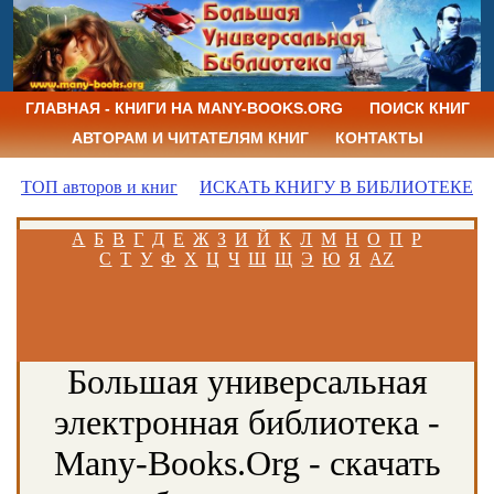
ГЛАВНАЯ - КНИГИ НА MANY-BOOKS.ORG
ПОИСК КНИГ
АВТОРАМ И ЧИТАТЕЛЯМ КНИГ
КОНТАКТЫ
ТОП авторов и книг
ИСКАТЬ КНИГУ В БИБЛИОТЕКЕ
А
Б
В
Г
Д
Е
Ж
З
И
Й
К
Л
М
Н
О
П
Р
С
Т
У
Ф
Х
Ц
Ч
Ш
Щ
Э
Ю
Я
AZ
Большая универсальная
электронная библиотека -
Many-Books.Org - скачать