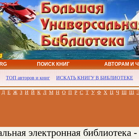
ORG
ПОИСК КНИГ
АВТОРАМ И 
ТОП авторов и книг
ИСКАТЬ КНИГУ В БИБЛИОТЕКЕ
Д
Е
Ж
З
И
Й
К
Л
М
Н
О
П
Р
С
Т
У
Ф
Х
Ц
Ч
Ш
Щ
льная электронная библиотека -