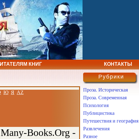
ЧИТАТЕЛЯМ КНИГ
КОНТАКТЫ
Рубрики
Проза. Историческая
Э
Ю
Я
AZ
Проза. Современная
Психология
Публицистика
Путешествия и география
Развлечения
 Many-Books.Org -
Разное