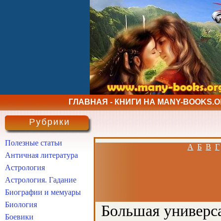
ГЛАВНАЯ - КНИГИ НА MANY-BOOKS.
Рубрики
Полезные статьи
А
Б
В
Г
Античная литература
Астрология
Астрология. Гадание
Биографии и мемуары
Биология
Большая универса
Боевики