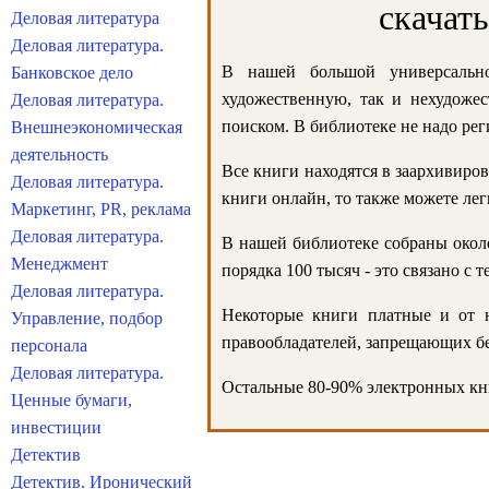
скачат
Деловая литература
Деловая литература.
В нашей большой универсально
Банковское дело
художественную, так и нехудожес
Деловая литература.
поиском. В библиотеке не надо реги
Внешнеэкономическая
деятельность
Все книги находятся в заархивиров
Деловая литература.
книги онлайн, то также можете лег
Маркетинг, PR, реклама
Деловая литература.
В нашей библиотеке собраны около
Менеджмент
порядка 100 тысяч - это связано с
Деловая литература.
Некоторые книги платные и от н
Управление, подбор
правообладателей, запрещающих бе
персонала
Деловая литература.
Остальные 80-90% электронных кни
Ценные бумаги,
инвестиции
Детектив
Детектив. Иронический