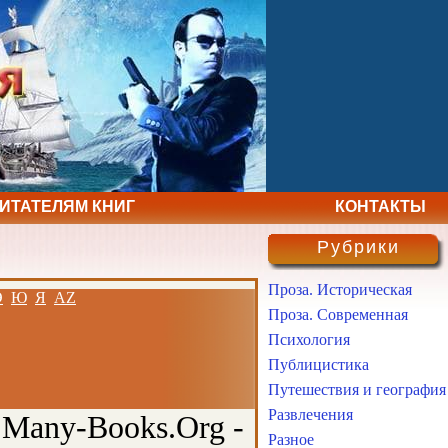
ЧИТАТЕЛЯМ КНИГ
КОНТАКТЫ
Рубрики
Проза. Историческая
Э
Ю
Я
AZ
Проза. Современная
Психология
Публицистика
Путешествия и география
Развлечения
 Many-Books.Org -
Разное