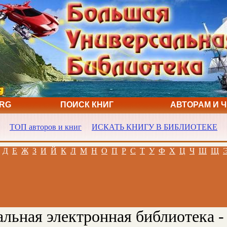
ORG
ПОИСК КНИГ
АВТОРАМ И 
ТОП авторов и книг
ИСКАТЬ КНИГУ В БИБЛИОТЕКЕ
Д
Е
Ж
З
И
Й
К
Л
М
Н
О
П
Р
С
Т
У
Ф
Х
Ц
Ч
Ш
Щ
льная электронная библиотека -