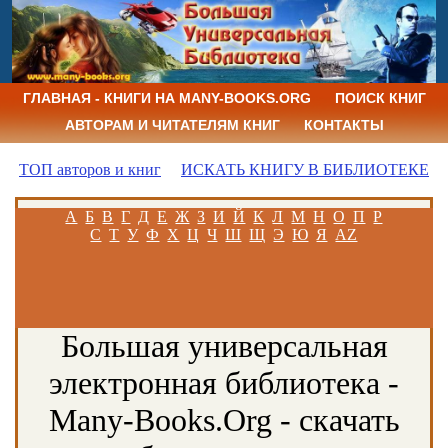
ГЛАВНАЯ - КНИГИ НА MANY-BOOKS.ORG
ПОИСК КНИГ
АВТОРАМ И ЧИТАТЕЛЯМ КНИГ
КОНТАКТЫ
ТОП авторов и книг
ИСКАТЬ КНИГУ В БИБЛИОТЕКЕ
А
Б
В
Г
Д
Е
Ж
З
И
Й
К
Л
М
Н
О
П
Р
С
Т
У
Ф
Х
Ц
Ч
Ш
Щ
Э
Ю
Я
AZ
Большая универсальная
электронная библиотека -
Many-Books.Org - скачать