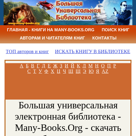
ГЛАВНАЯ - КНИГИ НА MANY-BOOKS.ORG
ПОИСК КНИГ
АВТОРАМ И ЧИТАТЕЛЯМ КНИГ
КОНТАКТЫ
ТОП авторов и книг
ИСКАТЬ КНИГУ В БИБЛИОТЕКЕ
А
Б
В
Г
Д
Е
Ж
З
И
Й
К
Л
М
Н
О
П
Р
С
Т
У
Ф
Х
Ц
Ч
Ш
Щ
Э
Ю
Я
AZ
Большая универсальная
электронная библиотека -
Many-Books.Org - скачать