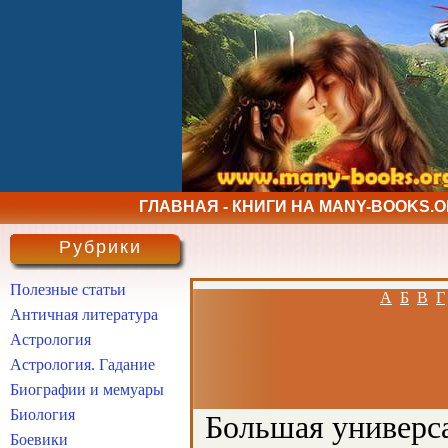
ГЛАВНАЯ - КНИГИ НА MANY-BOOKS.
Рубрики
Полезные статьи
А
Б
В
Г
Античная литература
Астрология
Астрология. Гадание
Биографии и мемуары
Биология
Большая универса
Боевики