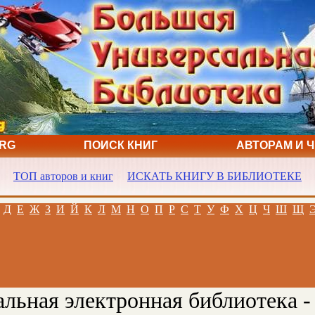
ORG
ПОИСК КНИГ
АВТОРАМ И 
ТОП авторов и книг
ИСКАТЬ КНИГУ В БИБЛИОТЕКЕ
Д
Е
Ж
З
И
Й
К
Л
М
Н
О
П
Р
С
Т
У
Ф
Х
Ц
Ч
Ш
Щ
льная электронная библиотека -