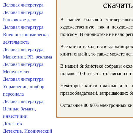
скачат
Деловая литература
Деловая литература.
В нашей большой универсально
Банковское дело
художественную, так и нехудожес
Деловая литература.
поиском. В библиотеке не надо реги
Внешнеэкономическая
деятельность
Все книги находятся в заархивиров
Деловая литература.
книги онлайн, то также можете лег
Маркетинг, PR, реклама
Деловая литература.
В нашей библиотеке собраны около
Менеджмент
порядка 100 тысяч - это связано с
Деловая литература.
Некоторые книги платные и от н
Управление, подбор
правообладателей, запрещающих бе
персонала
Деловая литература.
Остальные 80-90% электронных кни
Ценные бумаги,
инвестиции
Детектив
Детектив. Иронический