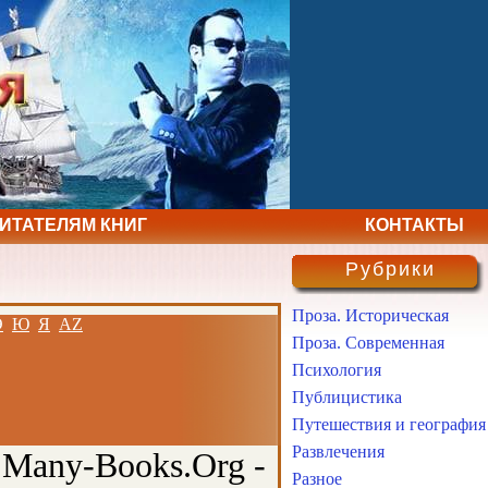
ЧИТАТЕЛЯМ КНИГ
КОНТАКТЫ
Рубрики
Проза. Историческая
Э
Ю
Я
AZ
Проза. Современная
Психология
Публицистика
Путешествия и география
Развлечения
 Many-Books.Org -
Разное