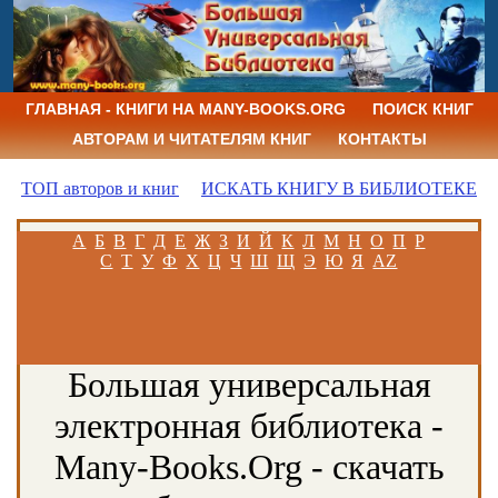
ГЛАВНАЯ - КНИГИ НА MANY-BOOKS.ORG
ПОИСК КНИГ
АВТОРАМ И ЧИТАТЕЛЯМ КНИГ
КОНТАКТЫ
ТОП авторов и книг
ИСКАТЬ КНИГУ В БИБЛИОТЕКЕ
А
Б
В
Г
Д
Е
Ж
З
И
Й
К
Л
М
Н
О
П
Р
С
Т
У
Ф
Х
Ц
Ч
Ш
Щ
Э
Ю
Я
AZ
Большая универсальная
электронная библиотека -
Many-Books.Org - скачать