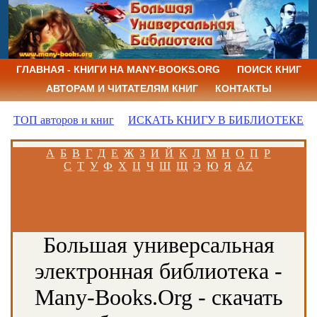
ГЛАВНАЯ - КНИГИ НА MANY-BOOKS.ORG
ПОИСК КНИГ
АВТОРАМ И ЧИТАТЕЛЯМ КНИГ
КОНТАКТЫ
ТОП авторов и книг
ИСКАТЬ КНИГУ В БИБЛИОТЕКЕ
А
Б
В
Г
Д
Е
Ж
З
И
Й
К
Л
М
Н
О
П
Р
С
Т
У
Ф
Х
Ц
Ч
Ш
Щ
Э
Ю
Я
AZ
Большая универсальная
электронная библиотека -
Many-Books.Org - скачать