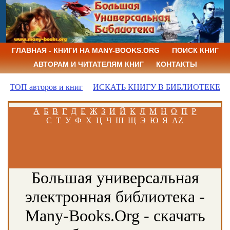
ГЛАВНАЯ - КНИГИ НА MANY-BOOKS.ORG
ПОИСК КНИГ
АВТОРАМ И ЧИТАТЕЛЯМ КНИГ
КОНТАКТЫ
ТОП авторов и книг
ИСКАТЬ КНИГУ В БИБЛИОТЕКЕ
А
Б
В
Г
Д
Е
Ж
З
И
Й
К
Л
М
Н
О
П
Р
С
Т
У
Ф
Х
Ц
Ч
Ш
Щ
Э
Ю
Я
AZ
Большая универсальная
электронная библиотека -
Many-Books.Org - скачать