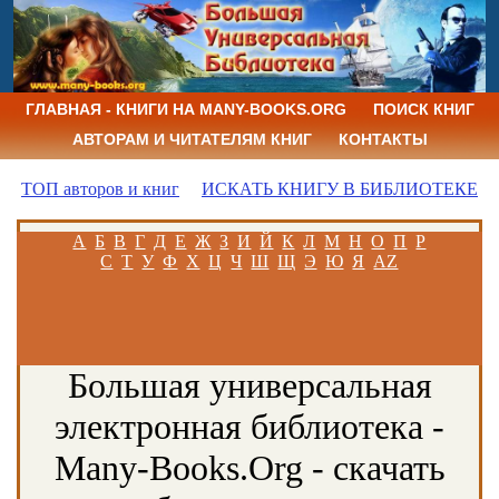
ГЛАВНАЯ - КНИГИ НА MANY-BOOKS.ORG
ПОИСК КНИГ
АВТОРАМ И ЧИТАТЕЛЯМ КНИГ
КОНТАКТЫ
ТОП авторов и книг
ИСКАТЬ КНИГУ В БИБЛИОТЕКЕ
А
Б
В
Г
Д
Е
Ж
З
И
Й
К
Л
М
Н
О
П
Р
С
Т
У
Ф
Х
Ц
Ч
Ш
Щ
Э
Ю
Я
AZ
Большая универсальная
электронная библиотека -
Many-Books.Org - скачать