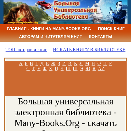
ГЛАВНАЯ - КНИГИ НА MANY-BOOKS.ORG
ПОИСК КНИГ
АВТОРАМ И ЧИТАТЕЛЯМ КНИГ
КОНТАКТЫ
ТОП авторов и книг
ИСКАТЬ КНИГУ В БИБЛИОТЕКЕ
А
Б
В
Г
Д
Е
Ж
З
И
Й
К
Л
М
Н
О
П
Р
С
Т
У
Ф
Х
Ц
Ч
Ш
Щ
Э
Ю
Я
AZ
Большая универсальная
электронная библиотека -
Many-Books.Org - скачать