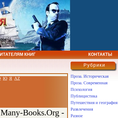
ЧИТАТЕЛЯМ КНИГ
КОНТАКТЫ
Рубрики
Проза. Историческая
Э
Ю
Я
AZ
Проза. Современная
Психология
Публицистика
Путешествия и география
Развлечения
 Many-Books.Org -
Разное