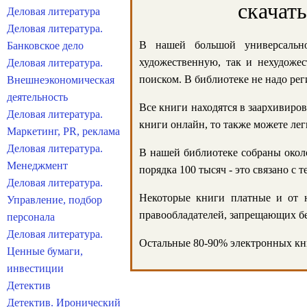
скачат
Деловая литература
Деловая литература.
В нашей большой универсально
Банковское дело
художественную, так и нехудожес
Деловая литература.
поиском. В библиотеке не надо реги
Внешнеэкономическая
деятельность
Все книги находятся в заархивиров
Деловая литература.
книги онлайн, то также можете лег
Маркетинг, PR, реклама
Деловая литература.
В нашей библиотеке собраны около
Менеджмент
порядка 100 тысяч - это связано с
Деловая литература.
Некоторые книги платные и от н
Управление, подбор
правообладателей, запрещающих бе
персонала
Деловая литература.
Остальные 80-90% электронных кни
Ценные бумаги,
инвестиции
Детектив
Детектив. Иронический