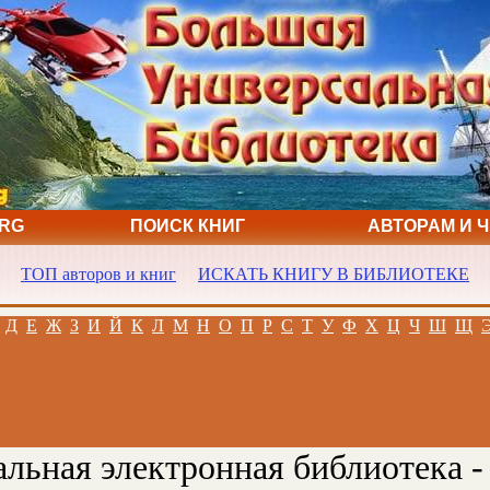
ORG
ПОИСК КНИГ
АВТОРАМ И 
ТОП авторов и книг
ИСКАТЬ КНИГУ В БИБЛИОТЕКЕ
Д
Е
Ж
З
И
Й
К
Л
М
Н
О
П
Р
С
Т
У
Ф
Х
Ц
Ч
Ш
Щ
льная электронная библиотека -