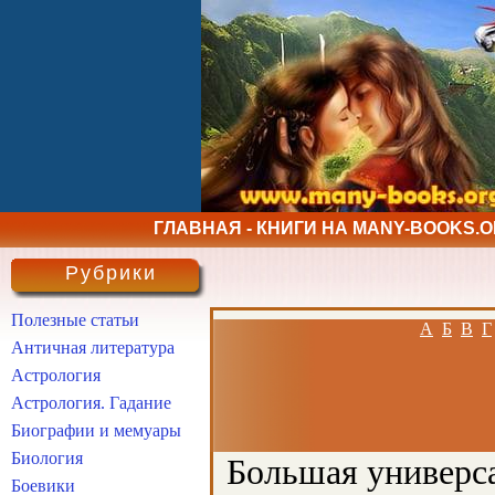
ГЛАВНАЯ - КНИГИ НА MANY-BOOKS.
Рубрики
Полезные статьи
А
Б
В
Г
Античная литература
Астрология
Астрология. Гадание
Биографии и мемуары
Биология
Большая универса
Боевики