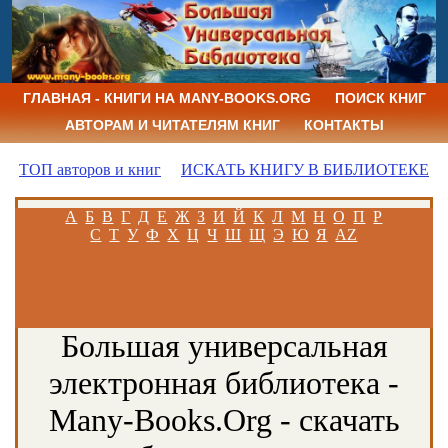
ГЛАВНАЯ - КНИГИ НА MANY-BOOKS.ORG
ПОИСК КНИГ
АВТОРАМ И ЧИТАТЕЛЯМ КНИГ
КОНТАКТЫ
ТОП авторов и книг
ИСКАТЬ КНИГУ В БИБЛИОТЕКЕ
А
Б
В
Г
Д
Е
Ж
З
И
Й
К
Л
М
Н
О
П
Р
С
Т
У
Ф
Х
Ц
Ч
Ш
Щ
Э
Ю
Я
AZ
Большая универсальная
электронная библиотека -
Many-Books.Org - скачать