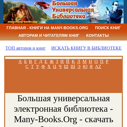
ГЛАВНАЯ - КНИГИ НА MANY-BOOKS.ORG
ПОИСК КНИГ
АВТОРАМ И ЧИТАТЕЛЯМ КНИГ
КОНТАКТЫ
ТОП авторов и книг
ИСКАТЬ КНИГУ В БИБЛИОТЕКЕ
А
Б
В
Г
Д
Е
Ж
З
И
Й
К
Л
М
Н
О
П
Р
С
Т
У
Ф
Х
Ц
Ч
Ш
Щ
Э
Ю
Я
AZ
Большая универсальная
электронная библиотека -
Many-Books.Org - скачать