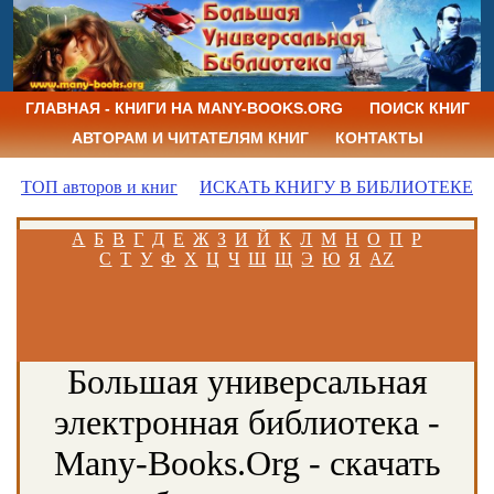
ГЛАВНАЯ - КНИГИ НА MANY-BOOKS.ORG
ПОИСК КНИГ
АВТОРАМ И ЧИТАТЕЛЯМ КНИГ
КОНТАКТЫ
ТОП авторов и книг
ИСКАТЬ КНИГУ В БИБЛИОТЕКЕ
А
Б
В
Г
Д
Е
Ж
З
И
Й
К
Л
М
Н
О
П
Р
С
Т
У
Ф
Х
Ц
Ч
Ш
Щ
Э
Ю
Я
AZ
Большая универсальная
электронная библиотека -
Many-Books.Org - скачать