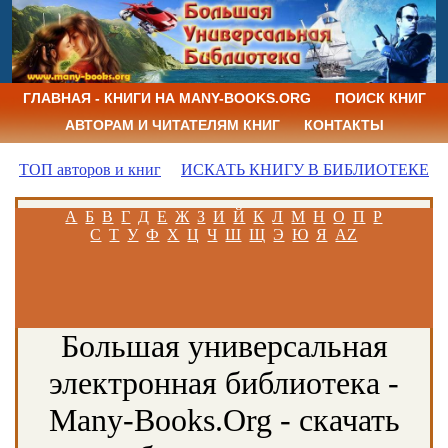
ГЛАВНАЯ - КНИГИ НА MANY-BOOKS.ORG
ПОИСК КНИГ
АВТОРАМ И ЧИТАТЕЛЯМ КНИГ
КОНТАКТЫ
ТОП авторов и книг
ИСКАТЬ КНИГУ В БИБЛИОТЕКЕ
А
Б
В
Г
Д
Е
Ж
З
И
Й
К
Л
М
Н
О
П
Р
С
Т
У
Ф
Х
Ц
Ч
Ш
Щ
Э
Ю
Я
AZ
Большая универсальная
электронная библиотека -
Many-Books.Org - скачать