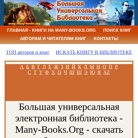
ГЛАВНАЯ - КНИГИ НА MANY-BOOKS.ORG
ПОИСК КНИГ
АВТОРАМ И ЧИТАТЕЛЯМ КНИГ
КОНТАКТЫ
ТОП авторов и книг
ИСКАТЬ КНИГУ В БИБЛИОТЕКЕ
А
Б
В
Г
Д
Е
Ж
З
И
Й
К
Л
М
Н
О
П
Р
С
Т
У
Ф
Х
Ц
Ч
Ш
Щ
Э
Ю
Я
AZ
Большая универсальная
электронная библиотека -
Many-Books.Org - скачать